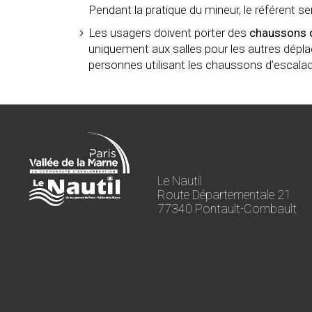
Pendant la pratique du mineur, le référent s
Les usagers doivent porter des
chaussons 
uniquement aux salles pour les autres dép
personnes utilisant les chaussons d’escalad
Le Nautil
Route Départementale 21
77340 Pontault-Combault