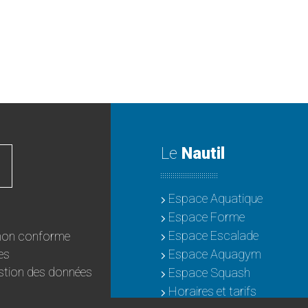
Le
Nautil
Espace Aquatique
Espace Forme
Espace Escalade
: non conforme
es
Espace Aquagym
estion des données
Espace Squash
Horaires et tarifs