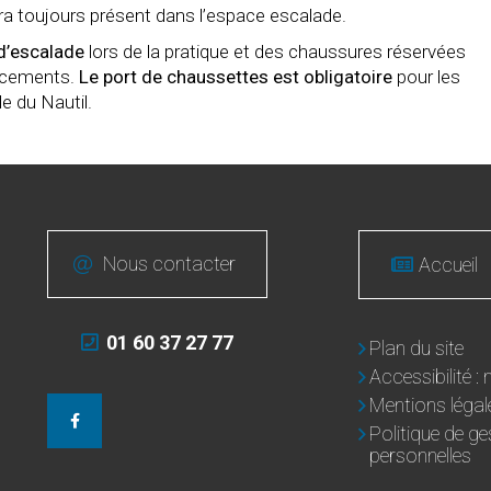
era toujours présent dans l’espace escalade.
d’escalade
lors de la pratique et des chaussures réservées
lacements.
Le port de chaussettes est obligatoire
pour les
e du Nautil.
Nous contacter
Accueil
01 60 37 27 77
Plan du site
Accessibilité 
Mentions légal
Politique de g
personnelles