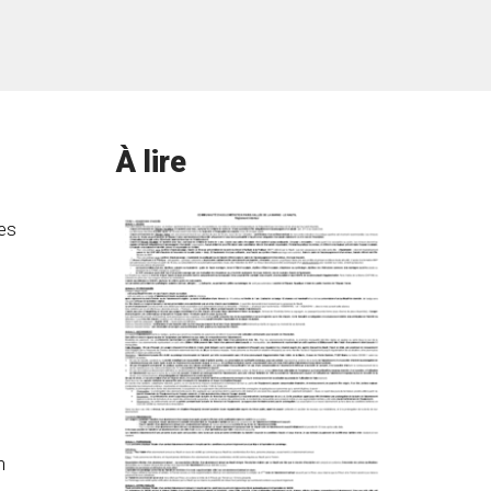
À lire
es
n